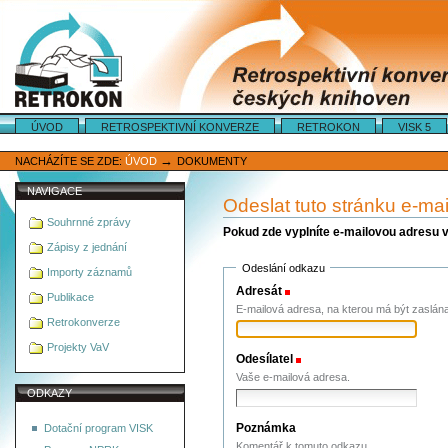
Oddíly
ÚVOD
RETROSPEKTIVNÍ KONVERZE
RETROKON
VISK 5
Osobní
nástroje
→
NACHÁZÍTE SE ZDE:
ÚVOD
DOKUMENTY
NAVIGACE
Odeslat tuto stránku e-ma
Souhrnné zprávy
Pokud zde vyplníte e-mailovou adresu 
Zápisy z jednání
Odeslání odkazu
Importy záznamů
Adresát
(Povinné)
Publikace
E-mailová adresa, na kterou má být zaslán
Retrokonverze
Projekty VaV
Odesílatel
(Povinné)
Vaše e-mailová adresa.
ODKAZY
Poznámka
Dotační program VISK
Komentář k tomuto odkazu