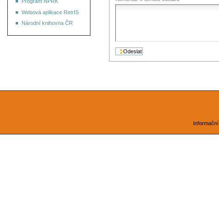
Program NPRK
Webová aplikace RetrIS
Národní knihovna ČR
Informační 