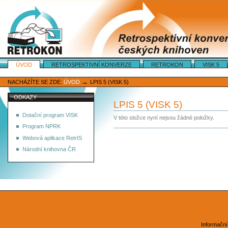
Oddíly
ÚVOD
RETROSPEKTIVNÍ KONVERZE
RETROKON
VISK 5
Osobní
nástroje
→
NACHÁZÍTE SE ZDE:
ÚVOD
LPIS 5 (VISK 5)
ODKAZY
LPIS 5 (VISK 5)
Dotační program VISK
V této složce nyní nejsou žádné položky.
Program NPRK
Akce
Webová aplikace RetrIS
dokumentů
Národní knihovna ČR
Informační 