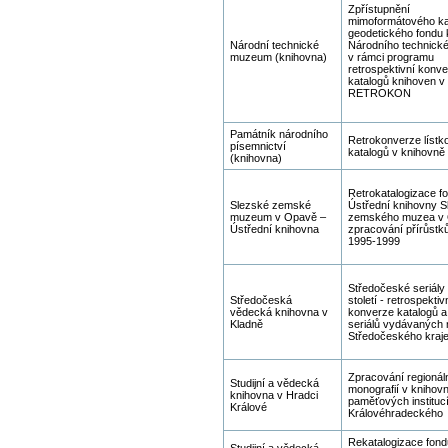
Zpřístupnění
mimoformátového ka
geodetického fondu 
Národní technické
Národního technick
muzeum (knihovna)
v rámci programu
retrospektivní konv
katalogů knihoven v
RETROKON
Památník národního
Retrokonverze lístk
písemnictví
katalogů v knihovn
(knihovna)
Retrokatalogizace f
Slezské zemské
Ústřední knihovny 
muzeum v Opavě –
zemského muzea v 
Ústřední knihovna
zpracování přírůstků
1995-1999
Středočeské seriály 
Středočeská
století - retrospektiv
vědecká knihovna v
konverze katalogů a
Kladně
seriálů vydávaných
Středočeského kraj
Zpracování regionál
Studijní a vědecká
monografií v kniho
knihovna v Hradci
paměťových instituc
Králové
Královéhradeckého 
Rekatalogizace fondu
Studijní a vědecká