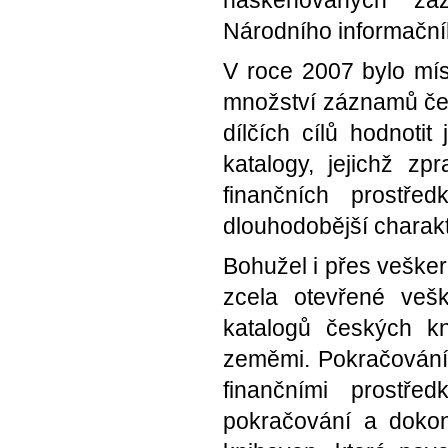
naskenovaných zá
Národního informačníh
V roce 2007 bylo mís
množství záznamů čes
dílčích cílů hodnoti
katalogy, jejichž z
finančních prostře
dlouhodobější charakt
Bohužel i přes vešker
zcela otevřené vešk
katalogů českých k
zeměmi. Pokračován
finančními prostř
pokračování a dokon