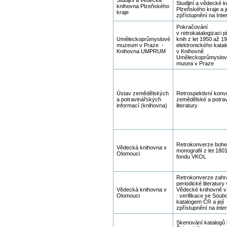
Studijní a vědecké 
knihovna Plzeňského
Plzeňského kraje a 
kraje
zpřístupnění na Inte
Pokračování
v retrokatalogizaci p
Uměleckoprůmyslové
knih z let 1950 až 1
muzeum v Praze -
elektronického katal
Knihovna UMPRUM
v Knihovně
Uměleckoprůmyslov
musea v Praze
Ústav zemědělských
Retrospektivní konv
a potravinářských
zemědělské a potra
informací (knihovna)
literatury
Retrokonverze bohe
Vědecká knihovna v
monografií z let 180
Olomouci
fondu VKOL
Retrokonverze zahr
periodické literatury
Vědecká knihovna v
Vědecké knihovně v
Olomouci
: verifikace se Sou
katalogem ČR a její
zpřístupnění na inte
Skenování katalogů