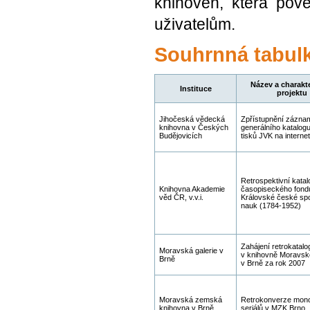
knihoven, která pov
uživatelům.
Souhrnná tabul
Název a charakte
Instituce
projektu
Jihočeská vědecká
Zpřístupnění zázna
knihovna v Českých
generálního katalog
Budějovicích
tisků JVK na interne
Retrospektivní katal
Knihovna Akademie
časopiseckého fond
věd ČR, v.v.i.
Královské české spo
nauk (1784-1952)
Zahájení retrokatalo
Moravská galerie v
v knihovně Moravské
Brně
v Brně za rok 2007
Moravská zemská
Retrokonverze monog
knihovna v Brně
seriálů v MZK Brno