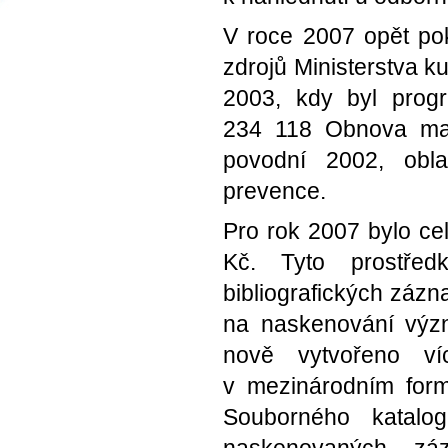
V roce 2007 opět p
zdrojů Ministerstva 
2003, kdy byl pro
234 118 Obnova maje
povodní 2002, obla
prevence.
Pro rok 2007 bylo ce
Kč. Tyto prostřed
bibliografických zázn
na naskenování výz
nově vytvořeno ví
v mezinárodním for
Souborného katal