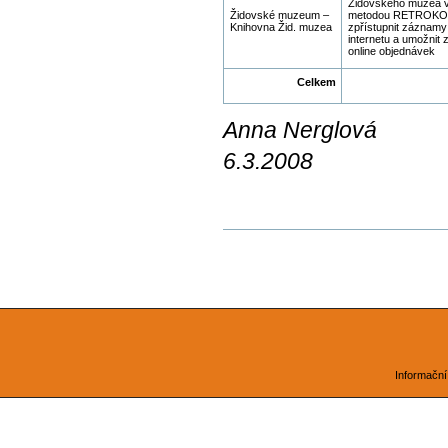
Židovského muzea 
Židovské muzeum –
metodou RETROKON
Knihovna Žid. muzea
zpřístupnit záznamy
internetu a umožnit z
online objednávek
Celkem
Anna Nerglová
6.3.2008
Document
Actions
Informační 