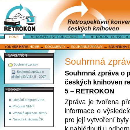
Sections
HOME
RETROSPECTIVE CONVERSION
RETROCON TECHNOLOG
Personal
tools
→
→
→
YOU ARE HERE:
HOME
DOKUMENTY
SOUHRNNÉ ZPRÁVY
SOUHRNNÁ ZPR
NAVIGATION
Souhrnná zpráva
Souhrnné zprávy
Souhrnná zpráva o pl
Souhrnná zpráva o
plnění cílů VISK 5 - 2007
českých knihoven re
5 – RETROKON
ODKAZY
Dotační program VISK
Zpráva je tvořena př
Program NPRK
informace o výsledcí
Webová aplikace RetrIS
pro její vytvoření byly
Národní knihovna ČR
k nahlédnutí u odbo