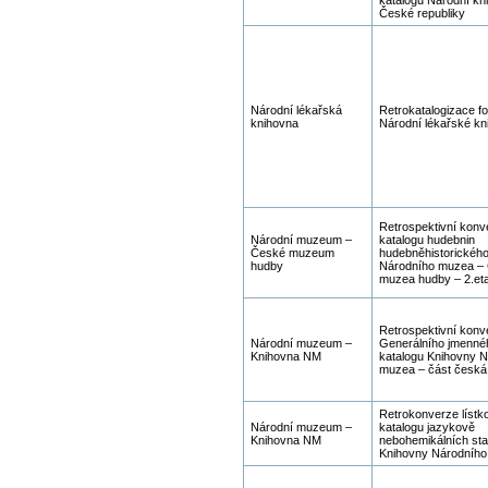
České republiky
Národní lékařská
Retrokatalogizace f
knihovna
Národní lékařské kn
Retrospektivní konv
Národní muzeum –
katalogu hudebnin
České muzeum
hudebněhistorického
hudby
Národního muzea –
muzea hudby – 2.et
Retrospektivní konv
Národní muzeum –
Generálního jmenné
Knihovna NM
katalogu Knihovny 
muzea – část česká,
Retrokonverze lístk
Národní muzeum –
katalogu jazykově
Knihovna NM
nebohemikálních sta
Knihovny Národníh