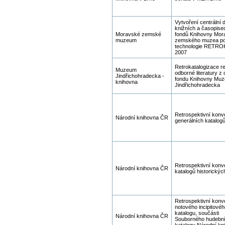
Vytvoření centrální 
knižních a časopis
Moravské zemské
fondů Knihovny Mor
muzeum
zemského muzea p
technologie RETR
2007
Retrokatalogizace re
Muzeum
odborné literatury z
Jindřichohradecka -
fondu Knihovny Muz
knihovna
Jindřichohradecka
Retrospektivní konv
Národní knihovna ČR
generálních katalo
Retrospektivní konv
Národní knihovna ČR
katalogů historickýc
Retrospektivní konv
notového incipitovéh
katalogu, součásti
Národní knihovna ČR
Souborného hudebn
katalogu Národní kn