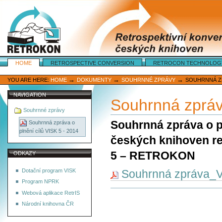
Sections
HOME
RETROSPECTIVE CONVERSION
RETROCON TECHNOLOG
Personal
tools
→
→
→
YOU ARE HERE:
HOME
DOKUMENTY
SOUHRNNÉ ZPRÁVY
SOUHRNNÁ ZPR
NAVIGATION
Souhrnná zpráva
Souhrnné zprávy
Souhrnná zpráva o pl
Souhrnná zpráva o
plnění cílů VISK 5 - 2014
českých knihoven re
5 – RETROKON
ODKAZY
Dotační program VISK
Souhrnná zpráva_
Program NPRK
Document
Webová aplikace RetrIS
Actions
Národní knihovna ČR