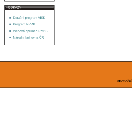
ODKAZY
Dotační program VISK
Program NPRK
Webová aplikace RetrIS
Národní knihovna ČR
Informační 