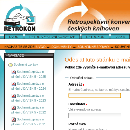
Oddíly
ÚVOD
RETROSPEKTIVNÍ KONVERZE
RETROKON
VISK 5
Osobní
nástroje
→
→
→
NACHÁZÍTE SE ZDE:
ÚVOD
DOKUMENTY
SOUHRNNÉ ZPRÁVY
SOUHRNNÁ
NAVIGACE
Odeslat tuto stránku e-ma
Souhrnné zprávy
Pokud zde vyplníte e-mailovou adresu 
Souhrnná zpráva o
plnění cílů VISK 5 - 2025
Odeslání odkazu
Souhrnná zpráva o
Adresát
(Povinné)
plnění cílů VISK 5 - 2024
E-mailová adresa, na kterou má být zaslán
Souhrnná zpráva o
plnění cílů VISK 5 - 2023
Odesílatel
(Povinné)
Souhrnná zpráva o
Vaše e-mailová adresa.
plnění cílů VISK 5 - 2022
Souhrnná zpráva o
Poznámka
plnění cílů VISK 5 - 2021
Komentář k tomuto odkazu